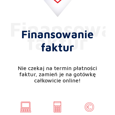
na
za
po
Fa
In
Finansowanie
pr
fi
Gi
faktur
PR
T
Bl
P
Nie czekaj na termin płatności
Ko
faktur, zamień je na gotówkę
całkowicie online!