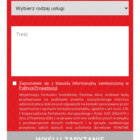
Zapoznałem się z klauzulą informacyjną zamieszczoną w
Polityce Prywatności
.
Wypełniając formularz kontaktowy Państwa dane osobowe będą
przetwarzane na podstawie prawnie uzasadnionego interesu
administratora, którym jest odpowiedź na kontakt zainicjowany przez
wypełnienie i wysłanie formularza kontaktu, zgodnie z art. 6 ust. 1 lit.
f Rozporządzenia Parlamentu Europejskiego i Rady (UE) 2016/679 z
dnia 27 kwietnia 2016 r. w sprawie ochrony osób fizycznych w związku
z przetwarzaniem danych osobowych i w sprawie swobodnego
przepływu takich danych oraz uchylenia dyrektywy 95/46/WE
(ogólne rozporządzenie o ochronie danych).