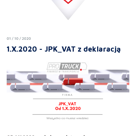
na
za
po
Fa
In
pr
01 / 10 / 2020
fi
1.X.2020 - JPK_VAT z deklaracją
Gi
PR
T
Bl
P
Ko